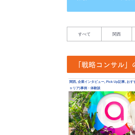
すべて
関西
「戦略コンサル」
関西, 企業インタビュー, Pick Up記事, お
ャリア)事例・体験談