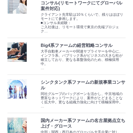
コンサル(リモートワークにてグローバル
案件対応)
クライアント先常駐は10％くらいで、残りはほぼリ
モートにて参画します。
■コンサル未経験：
ご入社後は、リモート環境で東京の先端プロジェ
ク…
Big4系ファームの経営戦略コンサル
大手自動車メーカーや関連サプライヤーを中心に、
インフラ系、パブリック系がビジネスの大きな柱が
確立しており、更なる基盤強化のため、積極採用
中。
…
シンクタンク系ファームの新規事業コンサ
ル
同社グループのバッグボーンを活かし、中京地域の
豊富なネットワークにより、案件がとどまることな
く拡大中。更なる組織力強化に向けて積極採用中。
…
国内メーカー系ファームの名古屋拠点立ち
上げ・グロース
中部・関西・西日本のグローバル大手企業に対し