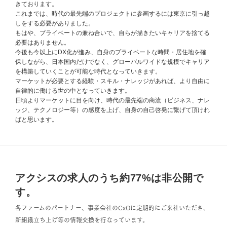
きております。
これまでは、時代の最先端のプロジェクトに参画するには東京に引っ越
しをする必要がありました。
もはや、プライベートの兼ね合いで、自らが描きたいキャリアを捨てる
必要はありません。
今後も今以上にDX化が進み、自身のプライベートな時間・居住地を確
保しながら、日本国内だけでなく、グローバルワイドな規模でキャリア
を構築していくことが可能な時代となっていきます。
マーケットが必要とする経験・スキル・ナレッジがあれば、より自由に
自律的に働ける世の中となっていきます。
日頃よりマーケットに目を向け、時代の最先端の商流（ビジネス、ナレ
ッジ、テクノロジー等）の感度を上げ、自身の自己啓発に繋げて頂けれ
ばと思います。
アクシスの求人のうち約77%は非公開で
す。
各ファームのパートナー、事業会社のCxOに定期的にご来社いただき、
新組織立ち上げ等の情報交換を行なっています。