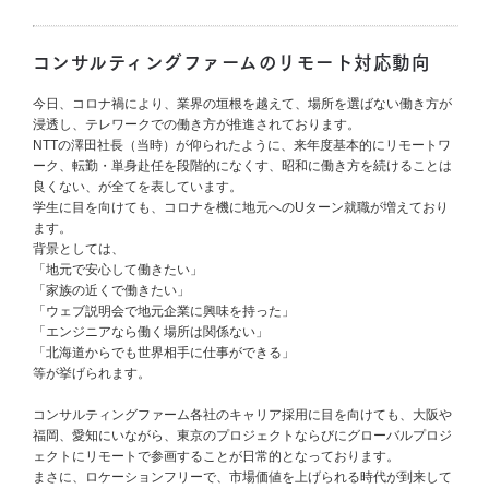
コンサルティングファームのリモート対応動向
今日、コロナ禍により、業界の垣根を越えて、場所を選ばない働き方が
浸透し、テレワークでの働き方が推進されております。
NTTの澤田社長（当時）が仰られたように、来年度基本的にリモートワ
ーク、転勤・単身赴任を段階的になくす、昭和に働き方を続けることは
良くない、が全てを表しています。
学生に目を向けても、コロナを機に地元へのUターン就職が増えており
ます。
背景としては、
「地元で安心して働きたい」
「家族の近くで働きたい」
「ウェブ説明会で地元企業に興味を持った」
「エンジニアなら働く場所は関係ない」
「北海道からでも世界相手に仕事ができる」
等が挙げられます。
コンサルティングファーム各社のキャリア採用に目を向けても、大阪や
福岡、愛知にいながら、東京のプロジェクトならびにグローバルプロジ
ェクトにリモートで参画することが日常的となっております。
まさに、ロケーションフリーで、市場価値を上げられる時代が到来して