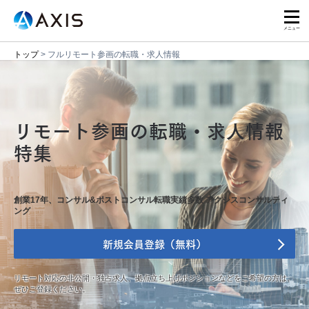
トップ
>
フルリモート参画の転職・求人情報
リモート参画の転職・求人情報
特集
創業17年、コンサル&ポストコンサル転職実績多数 アクシスコンサルティ
ング
新規会員登録（無料）
リモート対応の非公開・独占求人、拠点立ち上げポジションなどをご希望の方は、
ぜひご登録ください。