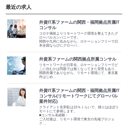
最近の求人
外資IT系ファームの関西・福岡拠点所属IT
コンサル
コロナ禍前よりリモートワーク環境を整えてきたグ
ローバルカンパニーです。
関西や九州に住みながら、ロケーションフリーで日
本全国ならびにグローバ…
外資系ファームの関西拠点所属コンサル
リモートワークが日常化、ロケーションフリーでど
こに住むかは問題では無くなってきた背景もあり、
関西所属でありながら、リモート環境にて、東京案
件はじめ…
外資IT系ファームの関西・福岡拠点所属IT
コンサル(リモートワークにてグローバル
案件対応)
クライアント先常駐は10％くらいで、残りはほぼリ
モートにて参画します。
■コンサル未経験：
ご入社後は、リモート環境で東京の先端プロジェ
ク…