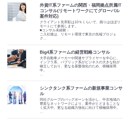
外資IT系ファームの関西・福岡拠点所属IT
コンサル(リモートワークにてグローバル
案件対応)
クライアント先常駐は10％くらいで、残りはほぼリ
モートにて参画します。
■コンサル未経験：
ご入社後は、リモート環境で東京の先端プロジェ
ク…
Big4系ファームの経営戦略コンサル
大手自動車メーカーや関連サプライヤーを中心に、
インフラ系、パブリック系がビジネスの大きな柱が
確立しており、更なる基盤強化のため、積極採用
中。
…
シンクタンク系ファームの新規事業コンサ
ル
同社グループのバッグボーンを活かし、中京地域の
豊富なネットワークにより、案件がとどまることな
く拡大中。更なる組織力強化に向けて積極採用中。
…