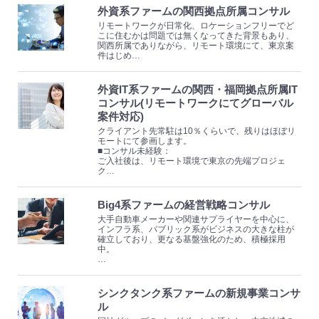
外資系ファームの関西拠点所属コンサル
リモートワークが日常化、ロケーションフリーでど
こに住むかは問題では無くなってきた背景もあり、
関西所属でありながら、リモート環境にて、東京案
件はじめ…
外資IT系ファームの関西・福岡拠点所属IT
コンサル(リモートワークにてグローバル
案件対応)
クライアント先常駐は10％くらいで、残りはほぼリ
モートにて参画します。
■コンサル未経験：
ご入社後は、リモート環境で東京の先端プロジェ
ク…
Big4系ファームの経営戦略コンサル
大手自動車メーカーや関連サプライヤーを中心に、
インフラ系、パブリック系がビジネスの大きな柱が
確立しており、更なる基盤強化のため、積極採用
中。
…
シンクタンク系ファームの新規事業コンサ
ル