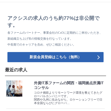
アクシスの求人のうち約77%は非公開で
す。
各ファームのパートナー、事業会社のCxOに定期的にご来社いただき、
新組織立ち上げ等の情報交換を行なっています。
中長期でのキャリアを含め、ぜひご相談ください。
新規会員登録はこちら（無料）
最近の求人
外資IT系ファームの関西・福岡拠点所属IT
コンサル
コロナ禍前よりリモートワーク環境を整えてきたグ
ローバルカンパニーです。
関西や九州に住みながら、ロケーションフリーで日
本全国ならびにグローバ…