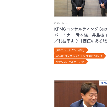
2025-05-24
KPMGコンサルティング Sector 
パートナー 青木様、井島様
／利益率より「価値のある戦
KPMG 戦略部門のビジョン
現役コンサルタント向け
に迫る
未経験(コンサルタントを目指す方)向け
KPMGコンサルティング
関西