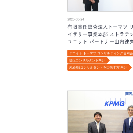
2025-05-24
有限責任監査法人トーマツ 
イザリー事業本部 ストラテ
ユニット パートナー山内達
様インタビュー／経営戦略上
デロイト トーマツ コンサルティング合同
ドバイザリーに特化した同組
現役コンサルタント向け
強みに迫る
未経験(コンサルタントを目指す方)向け
関西