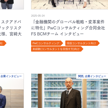
2025-05-24
リスクアドバ
「金融機関のグローバル戦略・変革案件
ジックリスク
に特化」PwCコンサルティング合同会社
夫様、宮﨑大
FS BCMチーム インタビュー
のリスクア
会社
PwCコンサルティング
現役コンサルタント向け
織の特徴と
未経験(コンサルタントを目指す方)向け
, 企業インタビュー
関西, 企業インタビュー