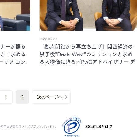
2022-06-29
ナーが語る
「拠点閉鎖から再立ち上げ」関西経済の
と「求める
黒子役”Deals West”のミッションと求め
ーマツ コン
る人物像に迫る／PwCアドバイザリー デ
ナー 田中昭
ィレクター木村様、マネージャー堤様 イ
ンタビュー
1
2
次のページへ
ク使用許諾事業者として認定されています。
SSL/TLSとは？