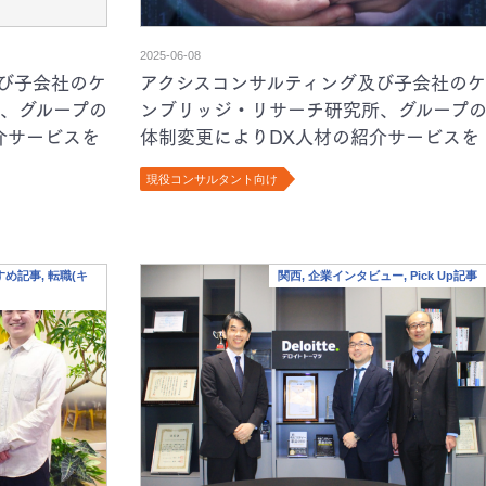
2025-06-08
び子会社のケ
アクシスコンサルティング及び子会社のケ
、グループの
ンブリッジ・リサーチ研究所、グループ
介サービスを
体制変更によりDX人材の紹介サービスを
強化
現役コンサルタント向け
すすめ記事, 転職(キ
関西, 企業インタビュー, Pick Up記事