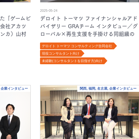
2025-05-24
た「ゲームビ
デロイト トーマツ ファイナンシャルアド
会社アカツ
バイザリー GRAチーム インタビュー／グ
（シンカ）山村
ローバル×再生支援を手掛ける同組織の
特徴や、同領域のトレンドに迫る
デロイト トーマツ コンサルティング合同会社
現役コンサルタント向け
未経験(コンサルタントを目指す方)向け
ト, 企業インタビュー
関西, 福岡, 名古屋, 企業インタビュー