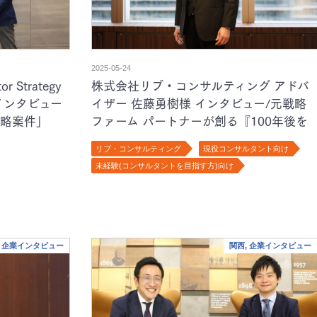
2025-05-24
Strategy
株式会社リブ・コンサルティング アドバ
インタビュー
イザー 佐藤勇樹様 インタビュー/元戦略
略案件」
ファーム パートナーが創る『100年後を
と求める人物
良くするためのプラットフォーム』として
リブ・コンサルティング
現役コンサルタント向け
のリブ・コンサルティング
未経験(コンサルタントを目指す方)向け
, 企業インタビュー
関西, 企業インタビュー