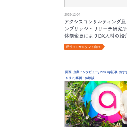
2025-12-04
アクシスコンサルティング及
ンブリッジ・リサーチ研究所
体制変更によりDX人材の紹
強化
現役コンサルタント向け
関西, 企業インタビュー, Pick Up記事, お
ャリア)事例・体験談