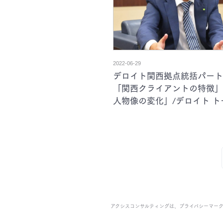
投
2022-06-29
デロイト関西拠点統括パート
稿
「関西クライアントの特徴」
人物像の変化」/デロイト ト
の
サルティング合同会社パート
二様 インタビュー
ペ
ー
ジ
送
アクシスコンサルティングは、
プライバシーマー