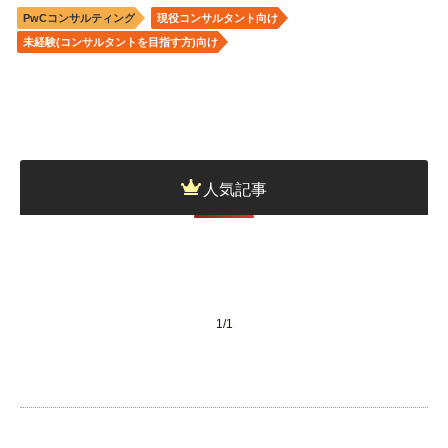
PwCコンサルティング
現役コンサルタント向け
未経験(コンサルタントを目指す方)向け
人気記事
投
稿
ナ
ビ
ゲ
ー
1/1
シ
ョ
ン