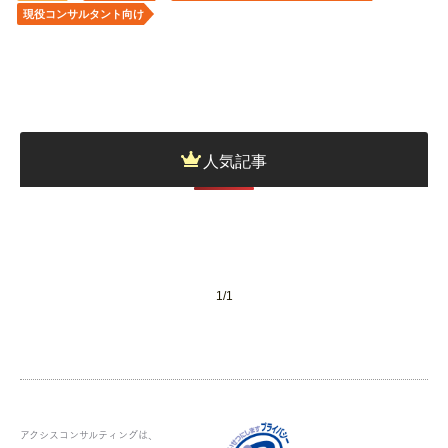
現役コンサルタント向け
人気記事
投
稿
ナ
ビ
ゲ
ー
1/1
シ
ョ
ン
アクシスコンサルティングは、